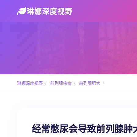
琳娜深度视野
琳娜深度视野
/
前列腺疾病
/
前列腺肥大
/
经常憋尿会导致前列腺肿