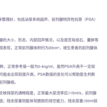
序整理好，包括泌尿系统超声、前列腺特异性抗原（PSA）
腺的大小、形态、内部回声情况，以及是否有结石、囊肿等
表现，正常前列腺体积约为20cm³，增生患者的前列腺体
，正常参考值一般为0-4ng/ml，虽然PSA升高不一定就
可能会出现轻度升高，PSA数值的变化可以帮助医生判断
前列腺癌。
反映排尿的通畅程度，正常最大尿流率应≥15ml/s，前列腺
；残余尿量则能体现膀胱的排空能力，残余尿量≥50ml就