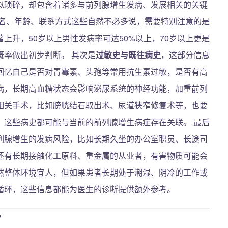
似琐碎，却包含着诸多与前列腺增生发病、发展相关的关键
名、年龄、联系方式这些自然不必多说，需要特别注意的是
上升，50岁以上男性发病率可达50%以上，70岁以上更是
概率做出初步判断。 其次是
过敏史与既往病史
，这部分信息
回忆自己是否对青霉素、头孢等常用抗生素过敏，是否有高
病，长期高血糖状态会影响泌尿系统的神经功能，加重前列
相关手术，比如膀胱结石取出术、尿道狭窄修复术等，也要
，这些病史都可能与当前的前列腺增生病症存在关联。 最后
列腺增生的发病风险，比如长期久坐的办公室职员、长途司
还有长期接触化工原料、重金属的从业者，有害物质可能会
然整体环境宜人，但如果患者长期处于潮湿、阴冷的工作或
循环，这些信息都能为医生的诊断提供额外参考。
”