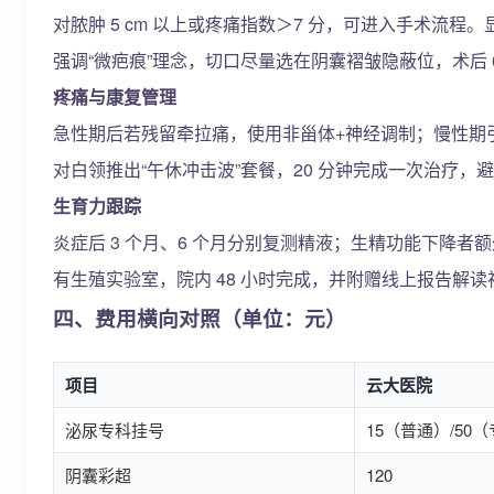
对脓肿 5 cm 以上或疼痛指数＞7 分，可进入手术流
强调“微疤痕”理念，切口尽量选在阴囊褶皱隐蔽位，术后 6 
疼痛与康复管理
急性期后若残留牵拉痛，使用非甾体+神经调制；慢性期
对白领推出“午休冲击波”套餐，20 分钟完成一次治疗，
生育力跟踪
炎症后 3 个月、6 个月分别复测精液；生精功能下降者
有生殖实验室，院内 48 小时完成，并附赠线上报告解
四、费用横向对照（单位：元）
项目
云大医院
泌尿专科挂号
15（普通）/50
阴囊彩超
120