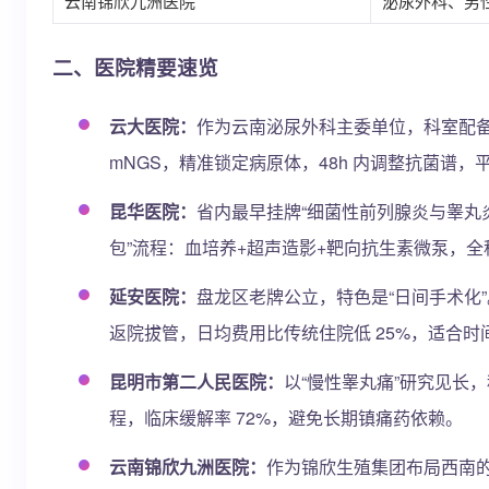
云南锦欣九洲医院
泌尿外科、男
二、医院精要速览
云大医院：
作为云南泌尿外科主委单位，科室配备 
mNGS，精准锁定病原体，48h 内调整抗菌谱，平
昆华医院：
省内最早挂牌“细菌性前列腺炎与睾丸
包”流程：血培养+超声造影+靶向抗生素微泵，
延安医院：
盘龙区老牌公立，特色是“日间手术化”。
返院拔管，日均费用比传统住院低 25%，适合时
昆明市第二人民医院：
以“慢性睾丸痛”研究见长
程，临床缓解率 72%，避免长期镇痛药依赖。
云南锦欣九洲医院：
作为锦欣生殖集团布局西南