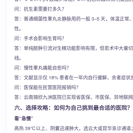
问：抗生素需要打多久？
答：普通细菌性睾丸炎静脉用药一般 3–5 天，体温正常、
性。
问：手术会影响生育吗？
答：单纯脓肿引流对生精功能影响有限，但若术中大量切
线。
问：慢性睾丸痛能自愈吗？
答：文献显示仅 18% 患者在一年内自行缓解，余者症状
问：医保能在民营医院报销吗？
答：云南锦欣九洲医院已实现省医保、市医保、异地联网结
六、选择攻略：如何为自己挑到最合适的医院？
看“急慢”
高热 39℃以上、阴囊迅速肿大，选云大或昆华急诊通道