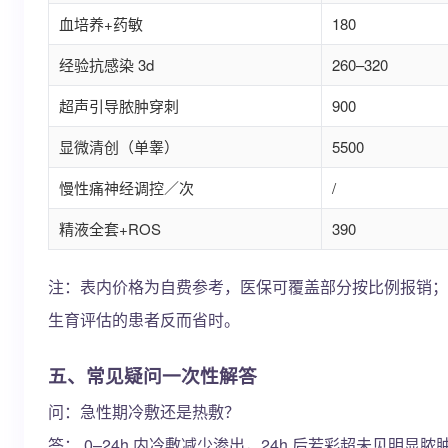
血培养+药敏
180
经验抗感染 3d
260–320
超声引导脓肿穿刺
900
显微清创（单睾）
5500
慢性痛神经调控／次
/
精液全套+ROS
390
注：表内价格为自费参考，医保可覆盖部分按比例报销；锦
生育评估的患者反而省时。
五、常见疑问一次性解答
问：急性期冷敷还是热敷？
答： 0–24h 内冷敷减少渗出，24h 后若彩超未见