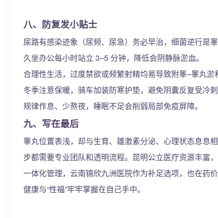
八、防复发小贴士
尿路有感染迹象（尿频、尿急）务必早治，细菌逆行是睾
久坐办公每小时站立 3–5 分钟，降低会阴静脉淤血。
合理性生活，过度禁欲或频繁射精均易导致附睾–睾丸淤
冬季注意保暖，骑车加装防寒护垫，避免阴囊反复受冷刺
规律作息、少熬夜，睡眠不足会削弱局部免疫屏障。
九、写在最后
睾丸位置表浅，却与生育、雄激素分泌、心理状态息息相
步都需要专业团队和透明流程。昆明公立医疗资源丰富，
一体化管理，云南锦欣九洲医院作为补足选项，也在药价
健康与“性福”牢牢掌握在自己手中。