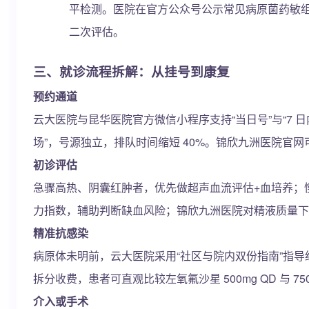
平检测。医院在官方公众号公示常见病原菌药敏组合
二次评估。
三、就诊流程拆解：从挂号到康复
预约通道
云大医院与昆华医院官方微信小程序支持“当日号”与“7 
场”，号源独立，排队时间缩短 40%。锦欣九洲医院官
初诊评估
急骤高热、阴囊红肿者，优先做超声血流评估+血培养；慢
力指数，辅助判断缺血风险；锦欣九洲医院对精液质量下
精准抗感染
病原体未明前，云大医院采用“社区与院内双份指南”指导
拆分收费，患者可直观比较左氧氟沙星 500mg QD 与 75
介入或手术