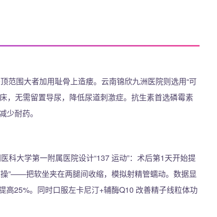
，去顶范围大者加用耻骨上造瘘。云南锦欣九洲医院则选用“可
下床，无需留置导尿，降低尿道刺激症。抗生素首选磷霉素
可减少耐药。
医科大学第一附属医院设计“137 运动”：术后第1天开始提
开始“球操”——把软坐夹在两腿间收缩，模拟射精管蠕动。数据显
率提高25%。同时口服左卡尼汀+辅酶Q10 改善精子线粒体功