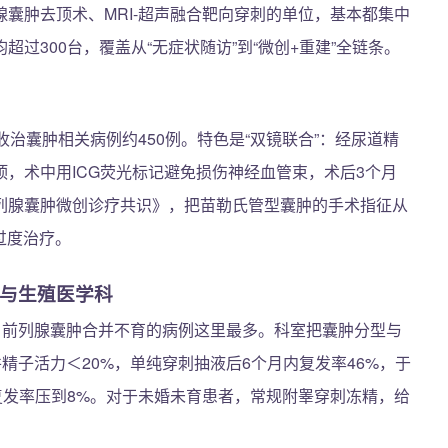
囊肿去顶术、MRI-超声融合靶向穿刺的单位，基本都集中
过300台，覆盖从“无症状随访”到“微创+重建”全链条。
治囊肿相关病例约450例。特色是“双镜联合”：经尿道精
，术中用ICG荧光标记避免损伤神经血管束，术后3个月
前列腺囊肿微创诊疗共识》，把苗勒氏管型囊肿的手术指征从
少过度治疗。
科与生殖医学科
，前列腺囊肿合并不育的病例这里最多。科室把囊肿分型与
精子活力＜20%，单纯穿刺抽液后6个月内复发率46%，于
把复发率压到8%。对于未婚未育患者，常规附睾穿刺冻精，给