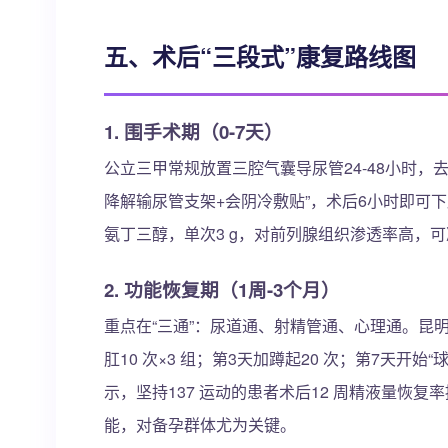
五、术后“三段式”康复路线图
1. 围手术期（0-7天）
公立三甲常规放置三腔气囊导尿管24-48小时
降解输尿管支架+会阴冷敷贴”，术后6小时即可
氨丁三醇，单次3 g，对前列腺组织渗透率高，
2. 功能恢复期（1周-3个月）
重点在“三通”：尿道通、射精管通、心理通。昆明
肛10 次×3 组；第3天加蹲起20 次；第7天
示，坚持137 运动的患者术后12 周精液量恢复
能，对备孕群体尤为关键。