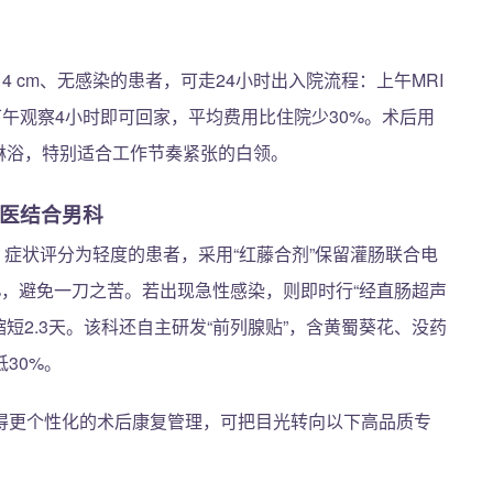
4 cm、无感染的患者，可走24小时出入院流程：上午MRI
下午观察4小时即可回家，平均费用比住院少30%。术后用
日可淋浴，特别适合工作节奏紧张的白领。
西医结合男科
m、症状评分为轻度的患者，采用“红藤合剂”保留灌肠联合电
%，避免一刀之苦。若出现急性感染，则即时行“经直肠超声
短2.3天。该科还自主研发“前列腺贴”，含黄蜀葵花、没药
30%。
得更个性化的术后康复管理，可把目光转向以下高品质专