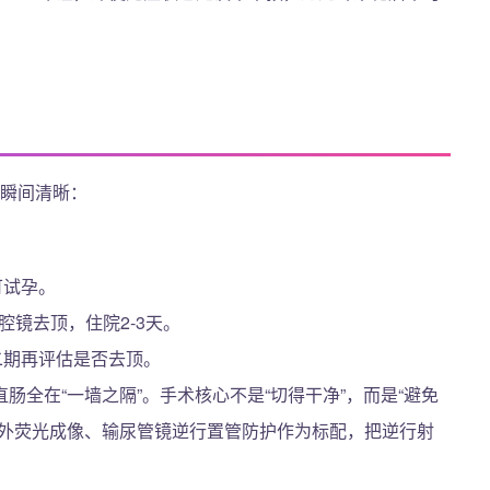
略瞬间清晰：
可试孕。
腔镜去顶，住院2-3天。
二期再评估是否去顶。
全在“一墙之隔”。手术核心不是“切得干净”，而是“避免
红外荧光成像、输尿管镜逆行置管防护作为标配，把逆行射