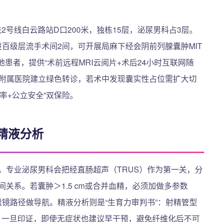
2号线白云路站D口200米，独栋15层，泌尿男科占3层。
设百级层流手术间2间，可开展局麻下经会阴前列腺囊肿MIT
患者，提供“术前远程MRI云阅片+术后24小时互联网随
一附属医院建立绿色转诊，若术中发现囊实性占位需扩大切
率+公立安全”双保险。
+精液分析
”。专业泌尿男科会把经直肠超声（TRUS）作为第一关，分
间关系。若囊肿＞1.5 cm或合并血精，必须加做多参数
精囊镜路径做导航。精液分析则是“生育力审判书”：射精管型
征，一旦印证，即使无症状也建议早干预，避免纤维化后不可