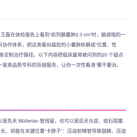
磊在体检报告上看到“前列腺囊肿2.3 cm”时，脑袋嗡的一
科协作体系，把这类看似尴尬的小囊肿拆解成“位置、性
身定制治疗路径。以下内容把临床最常被问到的20 个疑点
一家高品质专科的衔接服务，让你一次性看清“要不要治、
天 Müllerian 管残留，也可以是后天炎症、结石阻塞
疯长，却能在关键位置“卡脖子”：压迫射精管导致弱精、压迫