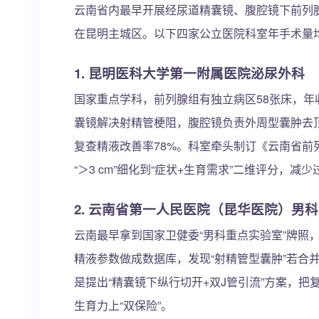
云南省内最早开展经尿道精囊镜、腹腔镜下前列腺
在昆明主城区。以下四家公立医院科室年手术量均超
1. 昆明医科大学第一附属医院泌尿外科
国家重点学科，前列腺组有独立病区58张床，年收
囊镜解决射精管梗阻，腹腔镜负责外周型囊肿去顶
复查精液改善率78%。科室牵头制订《云南省
“＞3 cm”细化到“症状+生育需求”二维评分，减
2. 云南省第一人民医院（昆华医院）男
云南最早拿到国家卫健委“男科重点实验室”牌照
精液参数做成数据库，发现“射精管型囊肿”若合并
是提出“精囊镜下纵行切开+双J管引流”方案，
生育力上“双保险”。