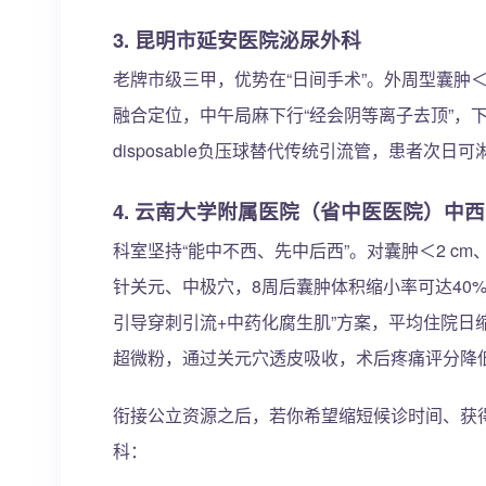
3. 昆明市延安医院泌尿外科
老牌市级三甲，优势在“日间手术”。外周型囊肿＜
融合定位，中午局麻下行“经会阴等离子去顶”，
disposable负压球替代传统引流管，患者次
4. 云南大学附属医院（省中医医院）中
科室坚持“能中不西、先中后西”。对囊肿＜2 c
针关元、中极穴，8周后囊肿体积缩小率可达40
引导穿刺引流+中药化腐生肌”方案，平均住院日缩
超微粉，通过关元穴透皮吸收，术后疼痛评分降低
衔接公立资源之后，若你希望缩短候诊时间、获
科：