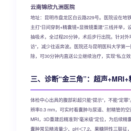
云南锦欣九洲医院
地址：昆明市盘龙区白云路229号。医院设在地铁
主打“日间穿刺+精囊镜+显微镜重建”三线并举，
抽吸术，全过程20分钟，术后步行出院。针对外地
访”，减少往返奔波。医院还与昆明医科大学第
除，可30分钟内直送公立继续治疗，实现“私立效
三、诊断“金三角”：超声+MRI
体检中心出具的腹部彩超只能“提示”，不能“定罪
辨率0.3 mm，可实时看囊肿与尿道、射精管的空
MRI，3D重建后精准到“毫米级”定位，为后续
囊肿常见精液量少、pH＜7.2、果糖阴性三联