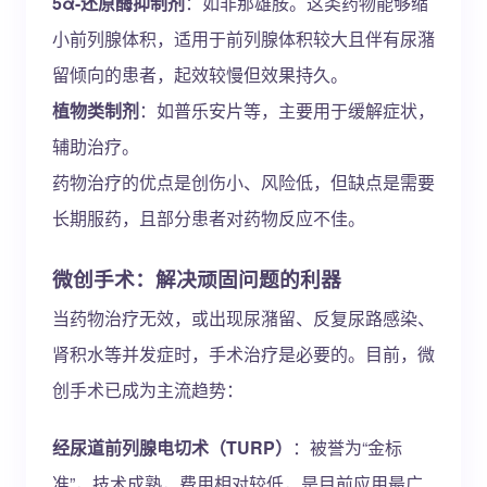
5α-还原酶抑制剂
：如非那雄胺。这类药物能够缩
小前列腺体积，适用于前列腺体积较大且伴有尿潴
留倾向的患者，起效较慢但效果持久。
植物类制剂
：如普乐安片等，主要用于缓解症状，
辅助治疗。
药物治疗的优点是创伤小、风险低，但缺点是需要
长期服药，且部分患者对药物反应不佳。
微创手术：解决顽固问题的利器
当药物治疗无效，或出现尿潴留、反复尿路感染、
肾积水等并发症时，手术治疗是必要的。目前，微
创手术已成为主流趋势：
经尿道前列腺电切术（TURP）
：被誉为“金标
准”，技术成熟，费用相对较低，是目前应用最广