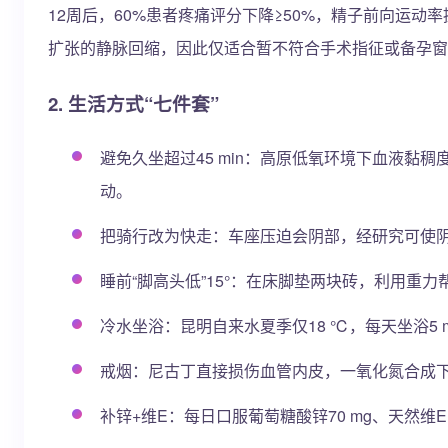
12周后，60%患者疼痛评分下降≥50%，精子前向运动
扩张的静脉回缩，因此仅适合暂不符合手术指征或备孕窗
2. 生活方式“七件套”
避免久坐超过45 min：高原低氧环境下血液黏稠度
动。
把骑行改为快走：车座压迫会阴部，经研究可使阴囊
睡前“脚高头低”15°：在床脚垫两块砖，利用重力
冷水坐浴：昆明自来水夏季仅18 ℃，每天坐浴5
戒烟：尼古丁直接损伤血管内皮，一氧化氮合成
补锌+维E：每日口服葡萄糖酸锌70 mg、天然维E 