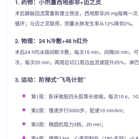
1. 药物：小剂量西地那非+迈之灵
术后静脉回流需重新建立侧支，西地那非25 mg每晚一
循环；与迈之灵联用，阴囊水肿发生率从12%降到3%。
2. 物理：24 h冷敷+48 h红外
术后24 h内冰袋间断冷敷，每次15 min、间隔30 min
次，每次20 min，两周后切口周边血流速提升25%，淋
3. 运动：阶梯式“飞鸟计划”
第1周：卧床做股四头肌等长收缩，每次10 s，10
第2周：慢速步行3000步，配速10 min/km；
第3周：椭圆机阻力3档，20 min；
第4周：慢跑3 km，心率控制在（180-年龄）×0.