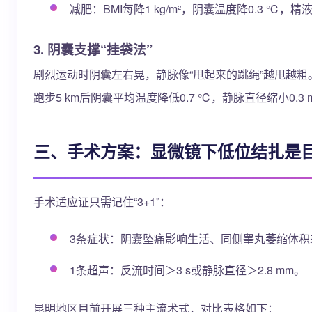
减肥：BMI每降1 kg/m²，阴囊温度降0.3 ℃，精液
3. 阴囊支撑“挂袋法”
剧烈运动时阴囊左右晃，静脉像“甩起来的跳绳”越甩越粗。
跑步5 km后阴囊平均温度降低0.7 ℃，静脉直径缩小0.
三、手术方案：显微镜下低位结扎是目
手术适应证只需记住“3+1”：
3条症状：阴囊坠痛影响生活、同侧睾丸萎缩体积差
1条超声：反流时间＞3 s或静脉直径＞2.8 mm。
昆明地区目前开展三种主流术式，对比表格如下：