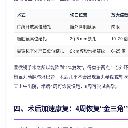
术式
切口位置
放大倍
传统开放高位结扎
腹外斜肌腱膜
肉眼
腹腔镜高位结扎
3个5 mm戳孔
10–20 倍
显微镜下外环口低位结扎
2 cm腹股沟褶皱纹
8–25 倍
显微镜手术之所以能降到“1%复发”，得益于两点：①
留睾丸动脉与淋巴管，术后几乎不会出现睾丸萎缩或鞘膜
天上午出院，术后4周可恢复慢跑，6周可尝试备孕。
四、术后加速康复：4周恢复“金三角