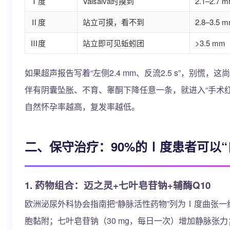
Ⅰ度
Valsalva时摸到
2.1–2.7 
Ⅱ度
站立可摸，看不到
2.8–3.5 
Ⅲ度
站立即可见蚯蚓团
>3.5 mm
如果超声报告写着“左侧2.4 mm、反流2.5 s”，别慌
伴有阴囊坠胀、不育、睾酮下降任意一条，就进入“手术
自然怀孕率越高，复发率越低。
二、保守治疗：90%的Ⅰ度患者可以“
1. 药物组合：迈之灵+七叶皂苷钠+辅酶Q10
欧洲泌尿外科协会指南把“静脉活性药物”列为Ⅰ度曲张一
胞黏附；七叶皂苷钠（30 mg，每日一次）增加静脉张力