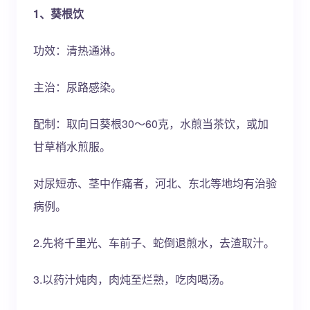
1、葵根饮
功效：清热通淋。
主治：尿路感染。
配制：取向日葵根30～60克，水煎当茶饮，或加
甘草梢水煎服。
对尿短赤、茎中作痛者，河北、东北等地均有治验
病例。
2.先将千里光、车前子、蛇倒退煎水，去渣取汁。
3.以药汁炖肉，肉炖至烂熟，吃肉喝汤。